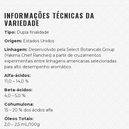
INFORMAÇÕES TÉCNICAS DA
VARIEDADE
Tipo:
Dupla finalidade
Origem:
Estados Unidos
Linhagem:
Desenvolvido pela Select Botanicals Group
(Yakima Chief Ranches) a partir de cruzamentos
experimentais entre linhagens americanas selecionadas
para alto desempenho aromático.
Alfa-ácidos:
11,0 – 14,0 %
Beta-ácidos:
4,0 – 5,0 %
Cohumulona:
15 – 20 % dos ácidos alfa
Óleos Totais:
2,0 – 2,5 mL/100g