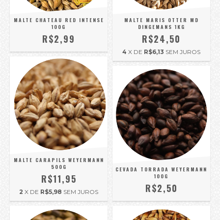
MALTE CHATEAU RED INTENSE
MALTE MARIS OTTER MD
100G
DINGEMANS 1KG
R$2,99
R$24,50
4
X DE
R$6,13
SEM JUROS
MALTE CARAPILS WEYERMANN
500G
CEVADA TORRADA WEYERMANN
R$11,95
100G
R$2,50
2
X DE
R$5,98
SEM JUROS