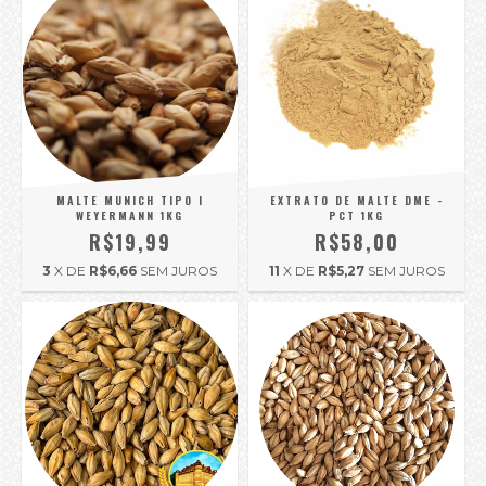
MALTE MUNICH TIPO I
EXTRATO DE MALTE DME -
WEYERMANN 1KG
PCT 1KG
R$19,99
R$58,00
3
X DE
R$6,66
SEM JUROS
11
X DE
R$5,27
SEM JUROS