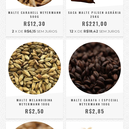
MALTE CARAHELL WEYERMANN
SACA MALTE PILSEN AGRÁRIA
500G
25KG
R$12,30
R$221,00
2
X DE
R$6,15
SEM JUROS
12
X DE
R$18,42
SEM JUROS
MALTE MELANOIDINA
MALTE CARAFA I ESPECIAL
WEYERMANN 100G
WEYERMANN 100G
R$2,50
R$2,85