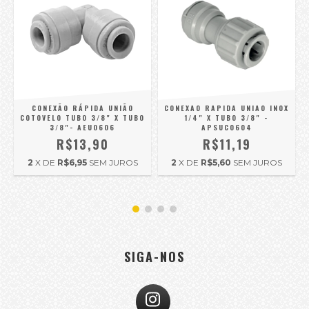
CONEXÃO RÁPIDA UNIÃO
CONEXAO RAPIDA UNIAO INOX
X
COTOVELO TUBO 3/8" X TUBO
1/4" X TUBO 3/8" -
3/8"- AEU0606
APSUC0604
R$13,90
R$11,19
2
X DE
R$6,95
SEM JUROS
2
X DE
R$5,60
SEM JUROS
SIGA-NOS