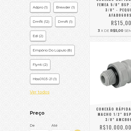
FEMEA 5/8" BSP
Adpro (1)
Brewder (1)
3/8" - PEQU
AFAB0608
R$15,0
Dmfit (12)
Dmift (1)
3
X DE
R$5,00
SE
Edl (2)
Empório Do Lúpulo (8)
Flynti (2)
Hbs0103-21 (1)
Ver todos
CONEXÃO RÁPID
Preço
MACHO 1/2" BS
3/8" AMCB0
De
Até
R$10.000.0