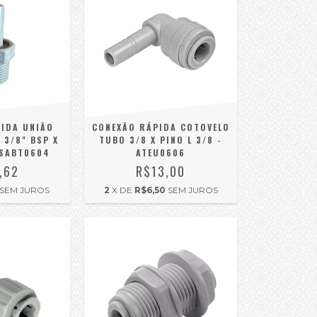
IDA UNIÃO
CONEXÃO RÁPIDA COTOVELO
3/8" BSP X
TUBO 3/8 X PINO L 3/8 -
ASABT0604
ATEU0606
,62
R$13,00
SEM JUROS
2
X DE
R$6,50
SEM JUROS