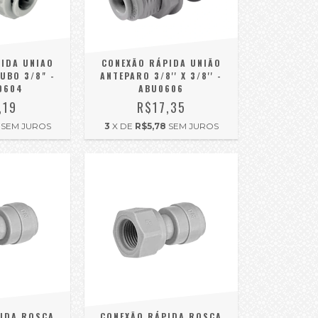
IDA UNIAO
CONEXÃO RÁPIDA UNIÃO
TUBO 3/8" -
ANTEPARO 3/8'' X 3/8'' -
0604
ABU0606
,19
R$17,35
SEM JUROS
3
X DE
R$5,78
SEM JUROS
IDA ROSCA
CONEXÃO RÁPIDA ROSCA