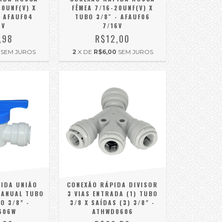
20UNF(V) X
FÊMEA 7/16-20UNF(V) X
- AFAUF04
TUBO 3/8″ - AFAUF06
6V
7/16V
,98
R$12,00
SEM JUROS
2
X DE
R$6,00
SEM JUROS
IDA UNIÃO
CONEXÃO RÁPIDA DIVISOR
MANUAL TUBO
3 VIAS ENTRADA (1) TUBO
O 3/8" -
3/8 X SAÍDAS (3) 3/8" -
606W
ATHWD0606