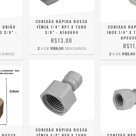
CONEXÃO RÁPIDA ROSCA
A UNIÃO
FÊMEA 1/4" NPT X TUBO
CONEXAO RAP
O 3/8" -
3/8" - AFA0604
INOX 1/4" X 
APSUC
R$13,00
0
R$11
2
X DE
R$6,50
SEM JUROS
 JUROS
2
X DE
R$5,60
CONEXÃO RÁPIDA ROSCA
A ROSCA
FÊMEA 5/8" BSP X TUBO
CONEXÃO RÁP