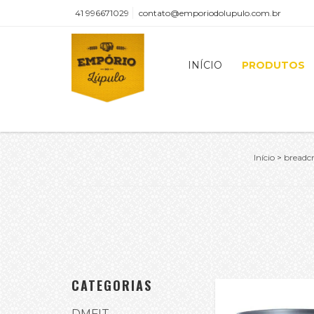
41 996671029
contato@emporiodolupulo.com.br
INÍCIO
PRODUTOS
Início
>
breadc
CATEGORIAS
DMFIT