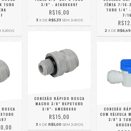
 X TUBO
3/8" - AFAB0608F
FÊMEA 7/16-
ENA
TUBO 1/4″ 
R$16,00
SF
7/1
3
X DE
R$5,33
SEM JUROS
0
R$12
M JUROS
2
X DE
R$6,49
CONEXÃO RÁPIDO ROSCA
MACHO 3/8" BSPXTUBO
A ROSCA
3/8"- AMCB0606
CONEXÃO RÁP
PXTUBO
COM VÁLVULA 
R$15,00
607
3/8" X TUB
3
X DE
R$5,00
SEM JUROS
AHUC0
00,00