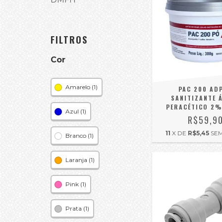
FILTROS
Cor
Amarelo (1)
PAC 200 AD
SANITIZANTE 
PERACÉTICO 2%
Azul (1)
R$59,9
11
X DE
R$5,45
SE
Branco (1)
Laranja (1)
Pink (1)
Prata (1)