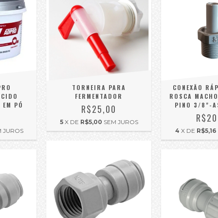
PRO
TORNEIRA PARA
CONEXÃO RÁP
ÁCIDO
FERMENTADOR
ROSCA MACHO 
 EM PÓ
PINO 3/8"-
R$25,00
0
R$20
5
X DE
R$5,00
SEM JUROS
M JUROS
4
X DE
R$5,16